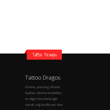
Tattoo Dragos
Tattoo Dragos
Dövme, piercing, dövme
fiyatları, dövme modelleri
ve diğer konularla ilgili
olarak, sağ tarafta yer alan