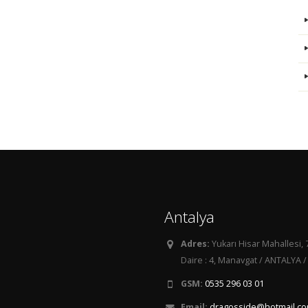
Antalya
Adres:
Yukarı Hisar Mahallesi, 
Daire : 4, Manavgat / ANTALYA /
GSM:
0535 296 03 01
Email:
dragosside@hotmail.c