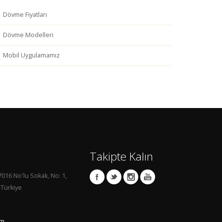
Dövme Fiyatları
Dövme Modelleri
Mobil Uygulamamız
Takipte Kalın
7016 No'lu Sokak, No: 1,
 Türkiye
om