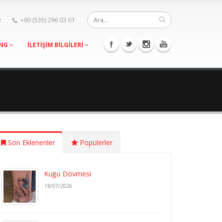
z
+90 (535) 296 03 01
ING
İLETİŞİM BİLGİLERİ
Son Eklenenler
Popülerler
Kuğu Dövmesi
18/07/2026