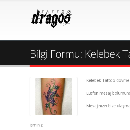
Bilgi Formu: Kelebek T
Kelebek Tattoo dövme mo
Lütfen mesaj bölümünde is
Mesajınızın bize ulaşmas
İsminiz