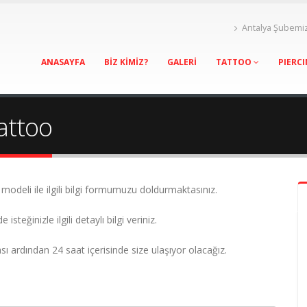
Antalya Şubemi
ANASAYFA
BİZ KİMİZ?
GALERİ
TATTOO
PIERC
attoo
deli ile ilgili bilgi formumuzu doldurmaktasınız.
teğinizle ilgili detaylı bilgi veriniz.
ı ardından 24 saat içerisinde size ulaşıyor olacağız.