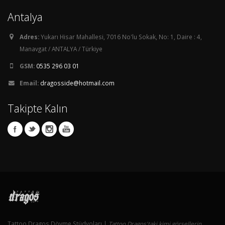
Antalya
Adres:
Yukarı Hisar Mahallesi, 7016 No'lu Sokak, No: 1, Daire : 4,
Manavgat / ANTALYA / Türkiye
GSM:
0535 296 03 01
Email:
dragosside@hotmail.com
Takipte Kalın
Tattoo Dragos Dövme Stüdyoları |
Tattoo Dragos'taki kimi görsellerin