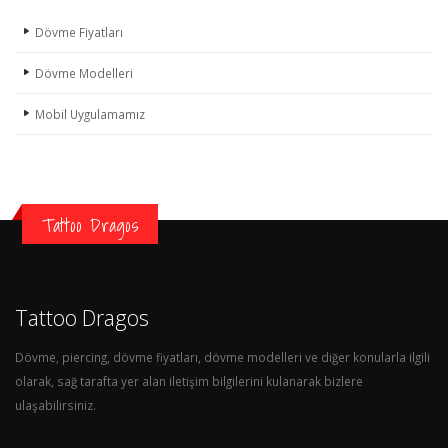
Dövme Fiyatları
Dövme Modelleri
Mobil Uygulamamız
Tattoo Dragos
Tattoo Dragos
Dövme, piercing, dövme fiyatları, dövme modelleri ve diğer konularla ilgili
olarak, sağ tarafta yer alan iletişim bilgilerini kulanarak bizlere
ulaşabilirsiniz.