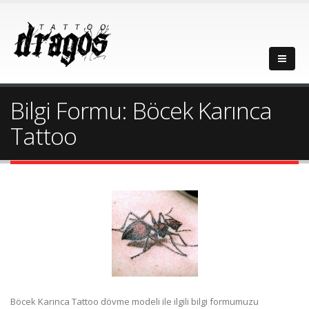
Bilgi Formu: Böcek Karınca
Tattoo
Böcek Karınca Tattoo dövme modeli ile ilgili bilgi formumuzu