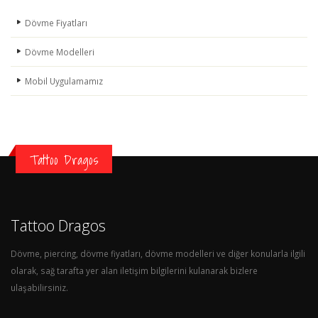
Dövme Fiyatları
Dövme Modelleri
Mobil Uygulamamız
Tattoo Dragos
Tattoo Dragos
Dövme, piercing, dövme fiyatları, dövme modelleri ve diğer konularla ilgili
olarak, sağ tarafta yer alan iletişim bilgilerini kulanarak bizlere
ulaşabilirsiniz.