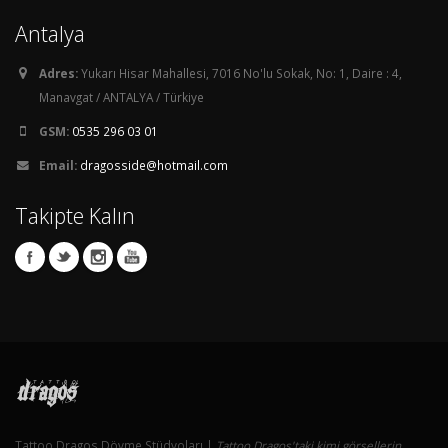
Antalya
Adres:
Yukarı Hisar Mahallesi, 7016 No'lu Sokak, No: 1, Daire : 4,
Manavgat / ANTALYA / Türkiye
GSM:
0535 296 03 01
Email:
dragosside@hotmail.com
Takipte Kalın
Tattoo Dragos Dövme Stüdyoları |
Tattoo Dragos'taki kimi görsellerin