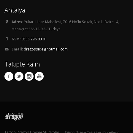
Antalya
Adres:
Yukarı Hisar Mahallesi, 7016 No'lu Sokak, No: 1, Daire : 4,
Manavgat / ANTALYA / Türkiye
GSM:
0535 296 03 01
Email:
dragosside@hotmail.com
Takipte Kalın
Tattoo Dragos Dövme Stüdyoları |
Tattoo Dragos'taki kimi görsellerin