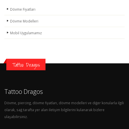
Dövme Fiyatları
Dövme Modelleri
Mobil Uygulamamız
Tattoo Dragos
Tattoo Dragos
Dövme, piercing, dövme fiyatları, dövme modelleri ve diğer konularla ilgili
olarak, sağ tarafta yer alan iletişim bilgilerini kulanarak bizlere
ulaşabilirsiniz.