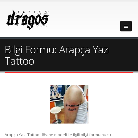
Bilgi Formu: Arapça Yazı
Tattoo
Arapça Yazı Tattoo dövme modeli ile ilgili bilgi formumuzu