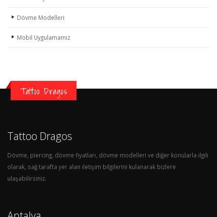
Dövme Modelleri
Mobil Uygulamamız
Tattoo Dragos
Tattoo Dragos
Dövme, piercing, dövme fiyatları, dövme modelleri ve diğer konularla ilgili
olarak, sağ tarafta yer alan iletişim bilgilerini kulanarak bizlere
ulaşabilirsiniz.
Antalya