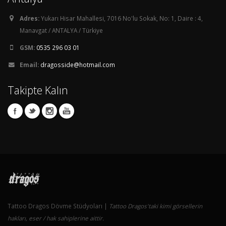
Adres:
Yukarı Hisar Mahallesi, 7016 No'lu Sokak, No: 1, Daire : 4,
Manavgat / ANTALYA / Türkiye
GSM:
0535 296 03 01
Email:
dragosside@hotmail.com
Takipte Kalın
Tattoo Dragos Dövme Stüdyoları |
Tattoo Dragos'taki kimi görsellerin
hakları, eser / hak sahiplerine aittir.